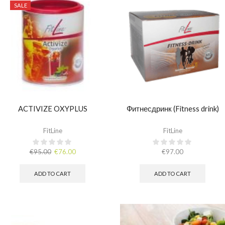
SALE
ACTIVIZE OXYPLUS
Фитнесдринк (Fitness drink)
FitLine
FitLine
€
95.00
€
76.00
€
97.00
ADD TO CART
ADD TO CART