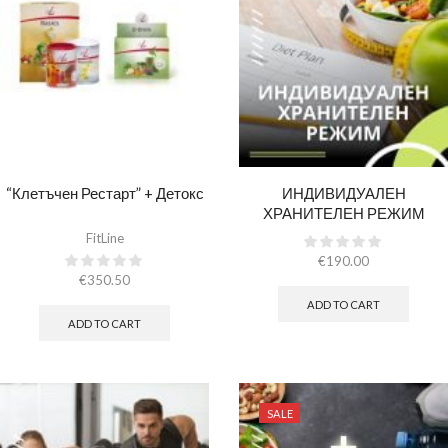
“Клетъчен Рестарт” + Детокс
ИНДИВИДУАЛЕН
ХРАНИТЕЛЕН РЕЖИМ
FitLine
€
190.00
€
350.50
ADD TO CART
ADD TO CART
SALE