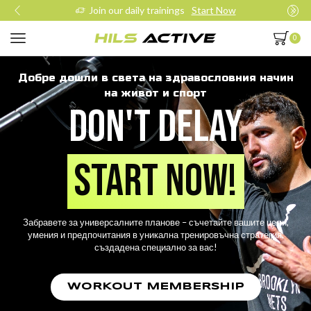
Join our daily trainings
Start Now
0
Добре дошли в света на здравословния начин
на живот и спорт
DON'T DELAY
START NOW!
Забравете за универсалните планове – съчетайте вашите цели,
умения и предпочитания в уникална тренировъчна стратегия,
създадена специално за вас!
WORKOUT MEMBERSHIP